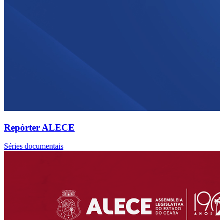
Repórter ALECE
Séries documentais