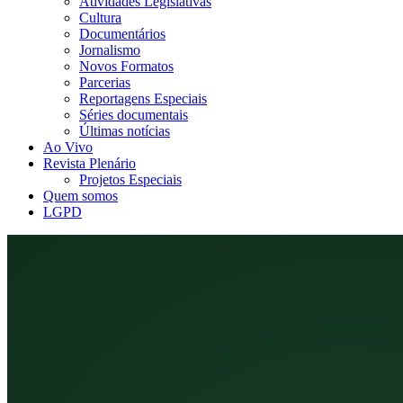
Atividades Legislativas
Cultura
Documentários
Jornalismo
Novos Formatos
Parcerias
Reportagens Especiais
Séries documentais
Últimas notícias
Ao Vivo
Revista Plenário
Projetos Especiais
Quem somos
LGPD