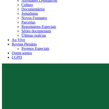
Atividades Legislativas
Cultura
Documentários
Jornalismo
Novos Formatos
Parcerias
Reportagens Especiais
Séries documentais
Últimas notícias
Ao Vivo
Revista Plenário
Projetos Especiais
Quem somos
LGPD