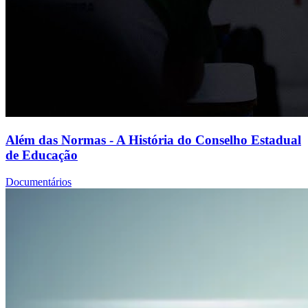
Além das Normas - A História do Conselho Estadual
de Educação
Documentários