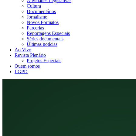
Atividades Legislativas
Cultura
Documentários
Jornalismo
Novos Formatos
Parcerias
Reportagens Especiais
Séries documentais
Últimas notícias
Ao Vivo
Revista Plenário
Projetos Especiais
Quem somos
LGPD