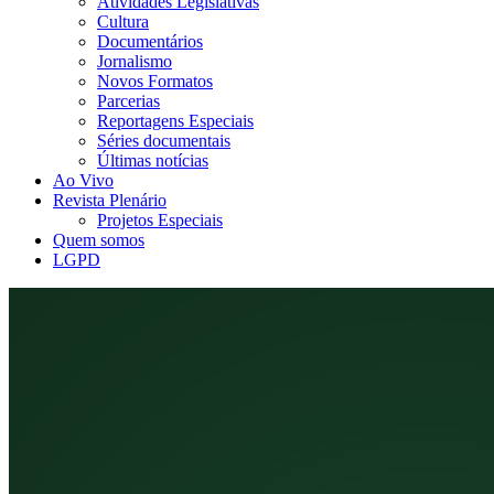
Atividades Legislativas
Cultura
Documentários
Jornalismo
Novos Formatos
Parcerias
Reportagens Especiais
Séries documentais
Últimas notícias
Ao Vivo
Revista Plenário
Projetos Especiais
Quem somos
LGPD