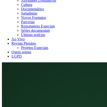
Atividades Legislativas
Cultura
Documentários
Jornalismo
Novos Formatos
Parcerias
Reportagens Especiais
Séries documentais
Últimas notícias
Ao Vivo
Revista Plenário
Projetos Especiais
Quem somos
LGPD