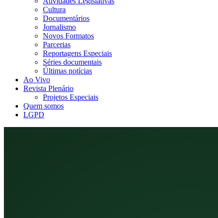
Atividades Legislativas
Cultura
Documentários
Jornalismo
Novos Formatos
Parcerias
Reportagens Especiais
Séries documentais
Últimas notícias
Ao Vivo
Revista Plenário
Projetos Especiais
Quem somos
LGPD