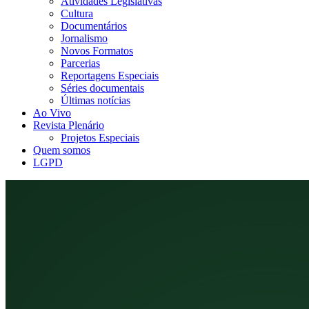
Atividades Legislativas
Cultura
Documentários
Jornalismo
Novos Formatos
Parcerias
Reportagens Especiais
Séries documentais
Últimas notícias
Ao Vivo
Revista Plenário
Projetos Especiais
Quem somos
LGPD