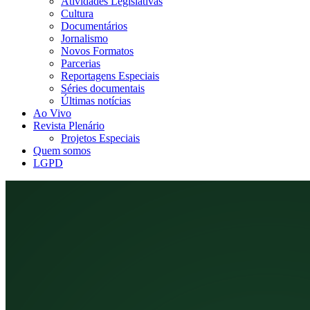
Atividades Legislativas
Cultura
Documentários
Jornalismo
Novos Formatos
Parcerias
Reportagens Especiais
Séries documentais
Últimas notícias
Ao Vivo
Revista Plenário
Projetos Especiais
Quem somos
LGPD