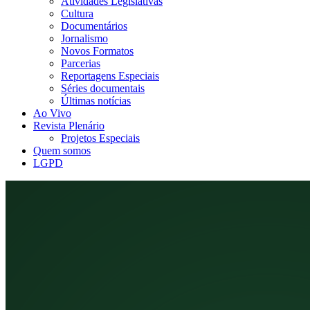
Atividades Legislativas
Cultura
Documentários
Jornalismo
Novos Formatos
Parcerias
Reportagens Especiais
Séries documentais
Últimas notícias
Ao Vivo
Revista Plenário
Projetos Especiais
Quem somos
LGPD