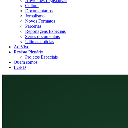
Atividades Legislativas
Cultura
Documentários
Jornalismo
Novos Formatos
Parcerias
Reportagens Especiais
Séries documentais
Últimas notícias
Ao Vivo
Revista Plenário
Projetos Especiais
Quem somos
LGPD