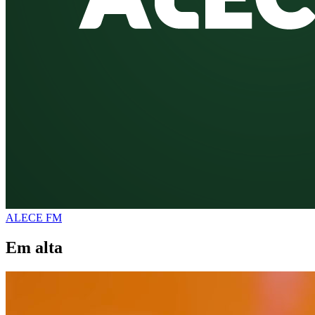
ALECE FM
Em alta