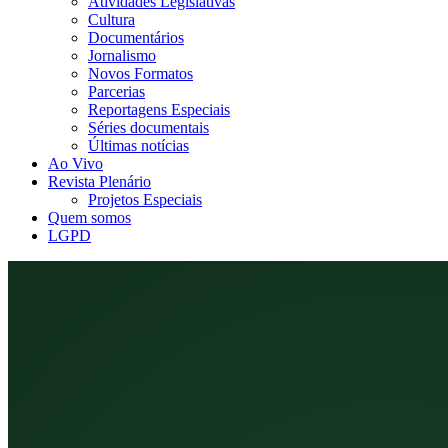
Atividades Legislativas
Cultura
Documentários
Jornalismo
Novos Formatos
Parcerias
Reportagens Especiais
Séries documentais
Últimas notícias
Ao Vivo
Revista Plenário
Projetos Especiais
Quem somos
LGPD