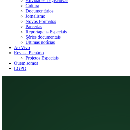
Atividades Legislativas
Cultura
Documentários
Jornalismo
Novos Formatos
Parcerias
Reportagens Especiais
Séries documentais
Últimas notícias
Ao Vivo
Revista Plenário
Projetos Especiais
Quem somos
LGPD