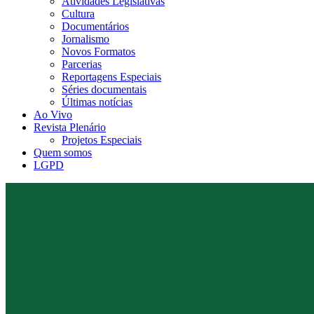
Atividades Legislativas
Cultura
Documentários
Jornalismo
Novos Formatos
Parcerias
Reportagens Especiais
Séries documentais
Últimas notícias
Ao Vivo
Revista Plenário
Projetos Especiais
Quem somos
LGPD