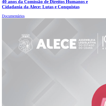
40 anos da Comissão de Direitos Humanos e
Cidadania da Alece: Lutas e Conquistas
Documentários