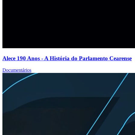
Alece 190 Anos - A História do Parlamento Cearense
Documentários