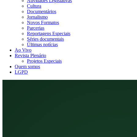
Atividades Legislativas
Cultura
Documentários
Jornalismo
Novos Formatos
Parcerias
Reportagens Especiais
Séries documentais
Últimas notícias
Ao Vivo
Revista Plenário
Projetos Especiais
Quem somos
LGPD