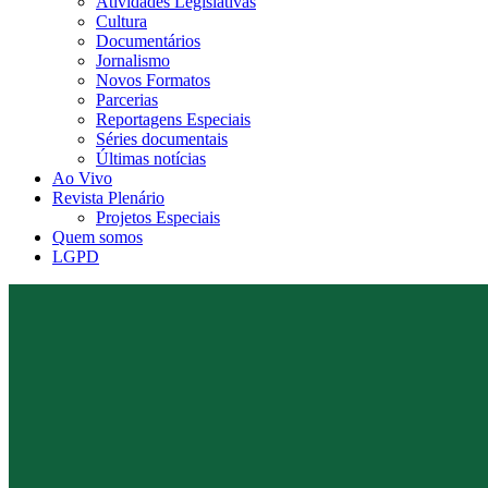
Atividades Legislativas
Cultura
Documentários
Jornalismo
Novos Formatos
Parcerias
Reportagens Especiais
Séries documentais
Últimas notícias
Ao Vivo
Revista Plenário
Projetos Especiais
Quem somos
LGPD