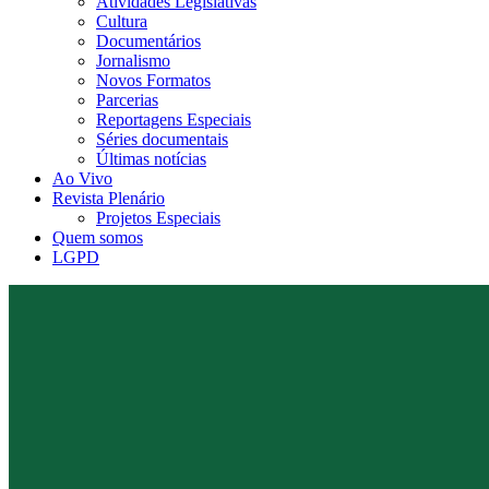
Atividades Legislativas
Cultura
Documentários
Jornalismo
Novos Formatos
Parcerias
Reportagens Especiais
Séries documentais
Últimas notícias
Ao Vivo
Revista Plenário
Projetos Especiais
Quem somos
LGPD