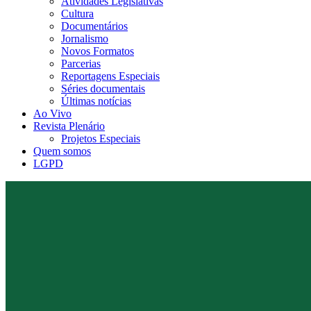
Atividades Legislativas
Cultura
Documentários
Jornalismo
Novos Formatos
Parcerias
Reportagens Especiais
Séries documentais
Últimas notícias
Ao Vivo
Revista Plenário
Projetos Especiais
Quem somos
LGPD