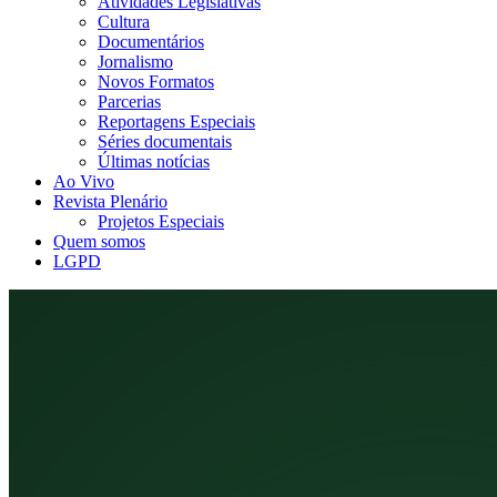
Atividades Legislativas
Cultura
Documentários
Jornalismo
Novos Formatos
Parcerias
Reportagens Especiais
Séries documentais
Últimas notícias
Ao Vivo
Revista Plenário
Projetos Especiais
Quem somos
LGPD