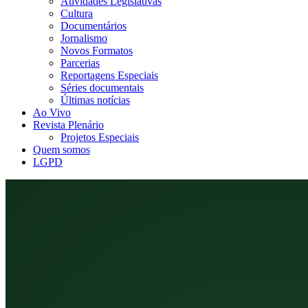
Atividades Legislativas
Cultura
Documentários
Jornalismo
Novos Formatos
Parcerias
Reportagens Especiais
Séries documentais
Últimas notícias
Ao Vivo
Revista Plenário
Projetos Especiais
Quem somos
LGPD