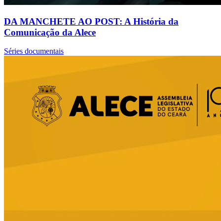
DA MANCHETE AO POST: A História da
Comunicação da Alece
Séries documentais