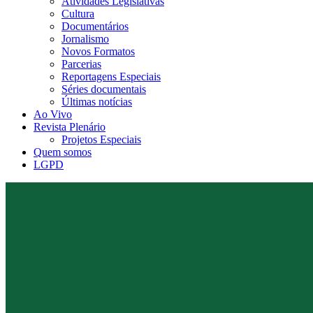
Atividades Legislativas
Cultura
Documentários
Jornalismo
Novos Formatos
Parcerias
Reportagens Especiais
Séries documentais
Últimas notícias
Ao Vivo
Revista Plenário
Projetos Especiais
Quem somos
LGPD