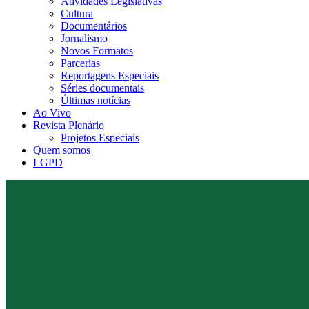
Atividades Legislativas
Cultura
Documentários
Jornalismo
Novos Formatos
Parcerias
Reportagens Especiais
Séries documentais
Últimas notícias
Ao Vivo
Revista Plenário
Projetos Especiais
Quem somos
LGPD