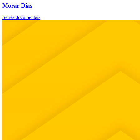
Morar Dias
Séries documentais