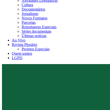
Atividades Legislativas
Cultura
Documentários
Jornalismo
Novos Formatos
Parcerias
Reportagens Especiais
Séries documentais
Últimas notícias
Ao Vivo
Revista Plenário
Projetos Especiais
Quem somos
LGPD