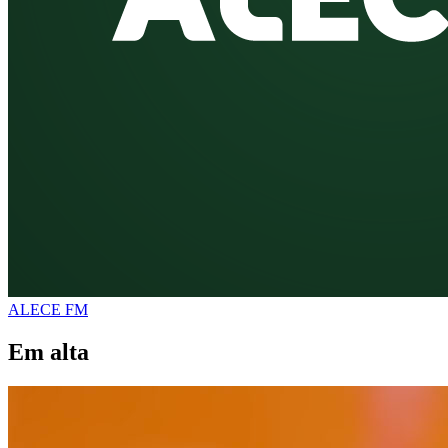
ALECE FM
Em alta