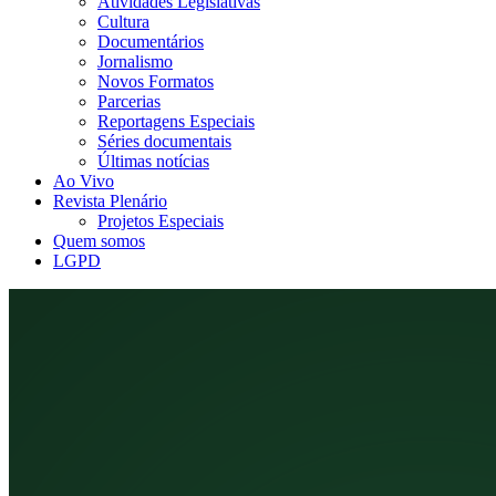
Atividades Legislativas
Cultura
Documentários
Jornalismo
Novos Formatos
Parcerias
Reportagens Especiais
Séries documentais
Últimas notícias
Ao Vivo
Revista Plenário
Projetos Especiais
Quem somos
LGPD