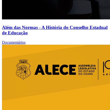
Além das Normas - A História do Conselho Estadual
de Educação
Documentários