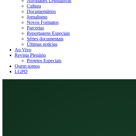
Atividades Legislativas
Cultura
Documentários
Jornalismo
Novos Formatos
Parcerias
Reportagens Especiais
Séries documentais
Últimas notícias
Ao Vivo
Revista Plenário
Projetos Especiais
Quem somos
LGPD