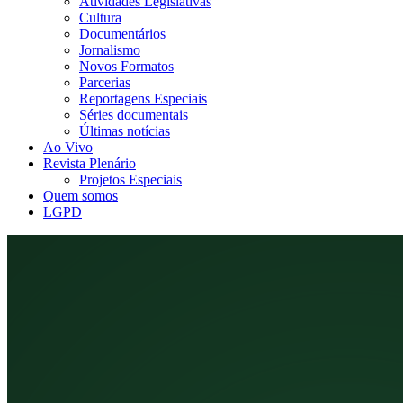
Atividades Legislativas
Cultura
Documentários
Jornalismo
Novos Formatos
Parcerias
Reportagens Especiais
Séries documentais
Últimas notícias
Ao Vivo
Revista Plenário
Projetos Especiais
Quem somos
LGPD