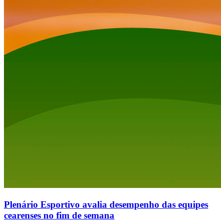
Plenário Esportivo avalia desempenho das equipes
cearenses no fim de semana