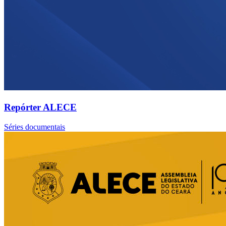
Repórter ALECE
Séries documentais