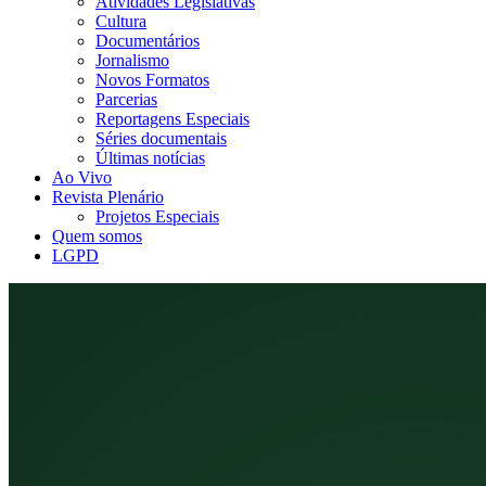
Atividades Legislativas
Cultura
Documentários
Jornalismo
Novos Formatos
Parcerias
Reportagens Especiais
Séries documentais
Últimas notícias
Ao Vivo
Revista Plenário
Projetos Especiais
Quem somos
LGPD