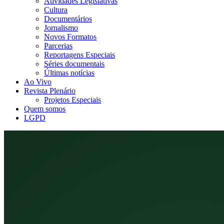
Atividades Legislativas
Cultura
Documentários
Jornalismo
Novos Formatos
Parcerias
Reportagens Especiais
Séries documentais
Últimas notícias
Ao Vivo
Revista Plenário
Projetos Especiais
Quem somos
LGPD