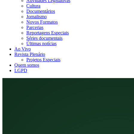
Atividades Legislativas
Cultura
Documentários
Jornalismo
Novos Formatos
Parcerias
Reportagens Especiais
Séries documentais
Últimas notícias
Ao Vivo
Revista Plenário
Projetos Especiais
Quem somos
LGPD