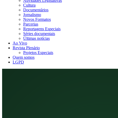
Atividades Legislativas
Cultura
Documentários
Jornalismo
Novos Formatos
Parcerias
Reportagens Especiais
Séries documentais
Últimas notícias
Ao Vivo
Revista Plenário
Projetos Especiais
Quem somos
LGPD