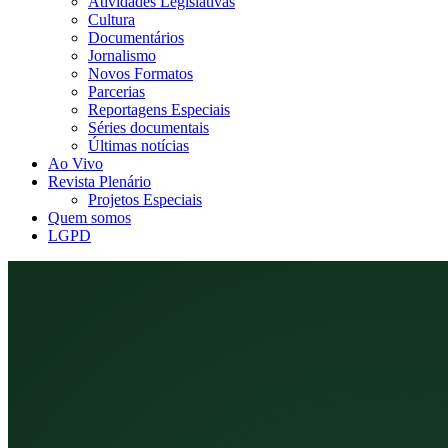
Atividades Legislativas
Cultura
Documentários
Jornalismo
Novos Formatos
Parcerias
Reportagens Especiais
Séries documentais
Últimas notícias
Ao Vivo
Revista Plenário
Projetos Especiais
Quem somos
LGPD