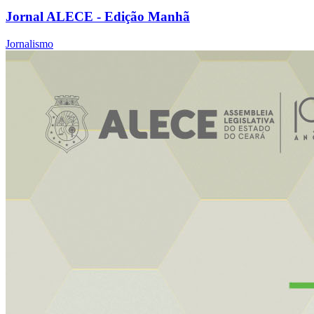
Jornal ALECE - Edição Manhã
Jornalismo