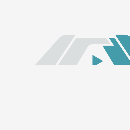
Links Rápidos
Início
ALECE TV
ALECE FM
Quem somos