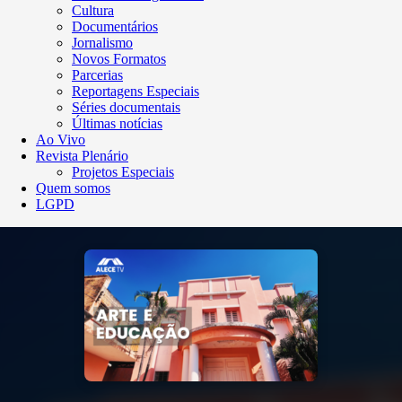
Cultura
Documentários
Jornalismo
Novos Formatos
Parcerias
Reportagens Especiais
Séries documentais
Últimas notícias
Ao Vivo
Revista Plenário
Projetos Especiais
Quem somos
LGPD