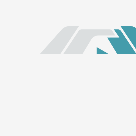
Links Rápidos
Início
ALECE TV
ALECE FM
Quem somos
LGPD