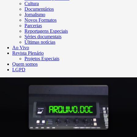
Cultura
Documentários
Jornalismo
Novos Formatos
Parcerias
Reportagens Especiais
Séries documentais
Últimas notícias
Ao Vivo
Revista Plenário
Projetos Especiais
Quem somos
LGPD