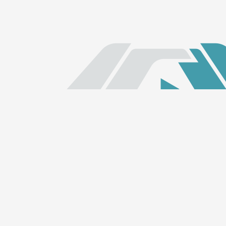
Links Rápidos
Início
ALECE TV
ALECE FM
Quem somos
LGPD