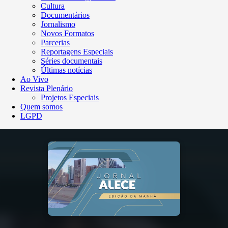
Cultura
Documentários
Jornalismo
Novos Formatos
Parcerias
Reportagens Especiais
Séries documentais
Últimas notícias
Ao Vivo
Revista Plenário
Projetos Especiais
Quem somos
LGPD