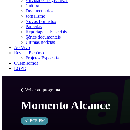
Atividades Legislativas
Cultura
Documentários
Jornalismo
Novos Formatos
Parcerias
Reportagens Especiais
Séries documentais
Últimas notícias
Ao Vivo
Revista Plenário
Projetos Especiais
Quem somos
LGPD
Voltar ao programa
Momento Alcance
ALECE FM