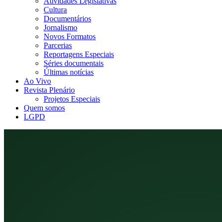
Atividades Legislativas
Cultura
Documentários
Jornalismo
Novos Formatos
Parcerias
Reportagens Especiais
Séries documentais
Últimas notícias
Ao Vivo
Revista Plenário
Projetos Especiais
Quem somos
LGPD