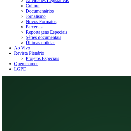
Atividades Legislativas
Cultura
Documentários
Jornalismo
Novos Formatos
Parcerias
Reportagens Especiais
Séries documentais
Últimas notícias
Ao Vivo
Revista Plenário
Projetos Especiais
Quem somos
LGPD