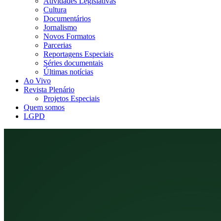
Atividades Legislativas
Cultura
Documentários
Jornalismo
Novos Formatos
Parcerias
Reportagens Especiais
Séries documentais
Últimas notícias
Ao Vivo
Revista Plenário
Projetos Especiais
Quem somos
LGPD