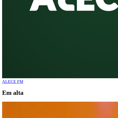
ALECE FM
Em alta