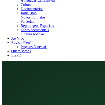
Atividades Legislativas
Cultura
Documentários
Jornalismo
Novos Formatos
Parcerias
Reportagens Especiais
Séries documentais
Últimas notícias
Ao Vivo
Revista Plenário
Projetos Especiais
Quem somos
LGPD