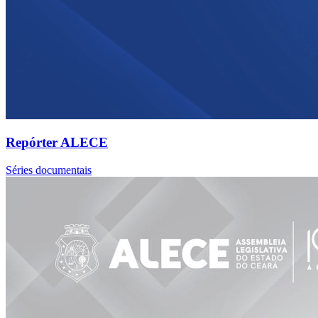
Repórter ALECE
Séries documentais