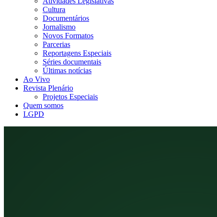
Atividades Legislativas
Cultura
Documentários
Jornalismo
Novos Formatos
Parcerias
Reportagens Especiais
Séries documentais
Últimas notícias
Ao Vivo
Revista Plenário
Projetos Especiais
Quem somos
LGPD