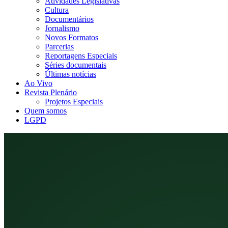
Atividades Legislativas
Cultura
Documentários
Jornalismo
Novos Formatos
Parcerias
Reportagens Especiais
Séries documentais
Últimas notícias
Ao Vivo
Revista Plenário
Projetos Especiais
Quem somos
LGPD