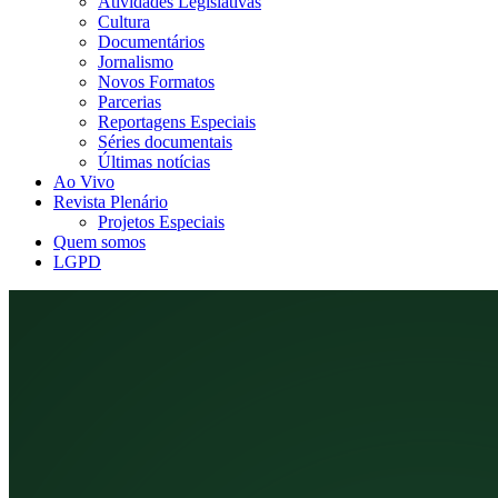
Atividades Legislativas
Cultura
Documentários
Jornalismo
Novos Formatos
Parcerias
Reportagens Especiais
Séries documentais
Últimas notícias
Ao Vivo
Revista Plenário
Projetos Especiais
Quem somos
LGPD