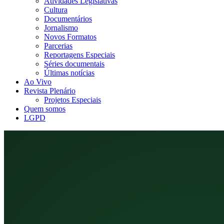
Atividades Legislativas
Cultura
Documentários
Jornalismo
Novos Formatos
Parcerias
Reportagens Especiais
Séries documentais
Últimas notícias
Ao Vivo
Revista Plenário
Projetos Especiais
Quem somos
LGPD