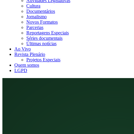
Atividades Legislativas
Cultura
Documentários
Jornalismo
Novos Formatos
Parcerias
Reportagens Especiais
Séries documentais
Últimas notícias
Ao Vivo
Revista Plenário
Projetos Especiais
Quem somos
LGPD