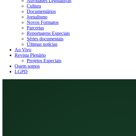
Atividades Legislativas
Cultura
Documentários
Jornalismo
Novos Formatos
Parcerias
Reportagens Especiais
Séries documentais
Últimas notícias
Ao Vivo
Revista Plenário
Projetos Especiais
Quem somos
LGPD