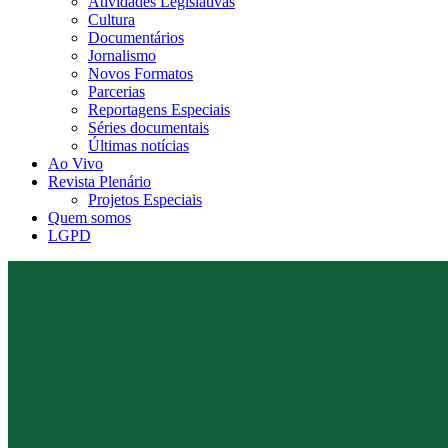
Atividades Legislativas
Cultura
Documentários
Jornalismo
Novos Formatos
Parcerias
Reportagens Especiais
Séries documentais
Últimas notícias
Ao Vivo
Revista Plenário
Projetos Especiais
Quem somos
LGPD