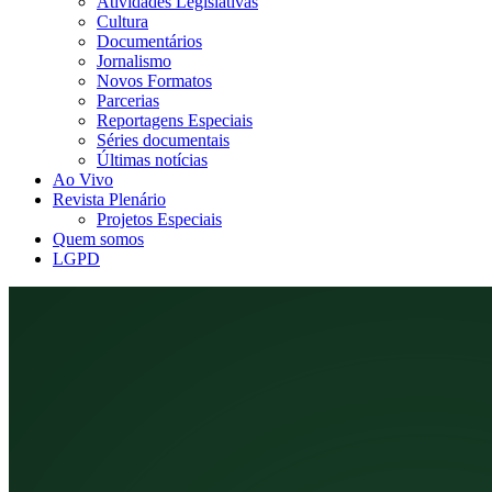
Atividades Legislativas
Cultura
Documentários
Jornalismo
Novos Formatos
Parcerias
Reportagens Especiais
Séries documentais
Últimas notícias
Ao Vivo
Revista Plenário
Projetos Especiais
Quem somos
LGPD