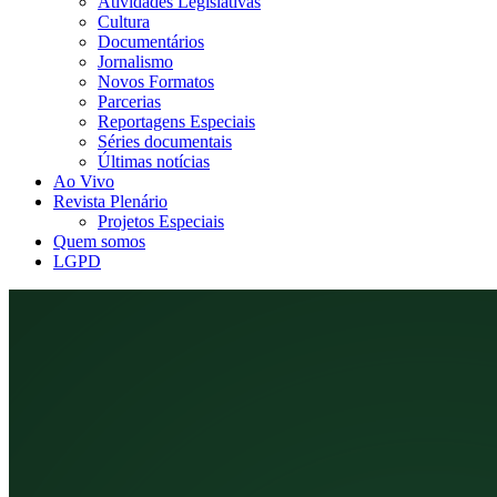
Atividades Legislativas
Cultura
Documentários
Jornalismo
Novos Formatos
Parcerias
Reportagens Especiais
Séries documentais
Últimas notícias
Ao Vivo
Revista Plenário
Projetos Especiais
Quem somos
LGPD