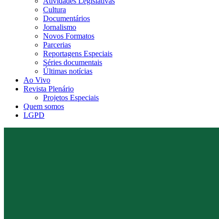
Atividades Legislativas
Cultura
Documentários
Jornalismo
Novos Formatos
Parcerias
Reportagens Especiais
Séries documentais
Últimas notícias
Ao Vivo
Revista Plenário
Projetos Especiais
Quem somos
LGPD