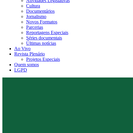
Atividades Legislativas
Cultura
Documentários
Jornalismo
Novos Formatos
Parcerias
Reportagens Especiais
Séries documentais
Últimas notícias
Ao Vivo
Revista Plenário
Projetos Especiais
Quem somos
LGPD